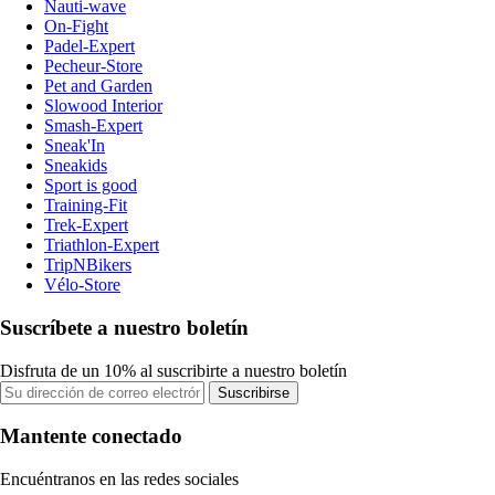
Nauti-wave
On-Fight
Padel-Expert
Pecheur-Store
Pet and Garden
Slowood Interior
Smash-Expert
Sneak'In
Sneakids
Sport is good
Training-Fit
Trek-Expert
Triathlon-Expert
TripNBikers
Vélo-Store
Suscríbete a nuestro boletín
Disfruta de un 10% al suscribirte a nuestro boletín
Suscribirse
Mantente conectado
Encuéntranos en las redes sociales