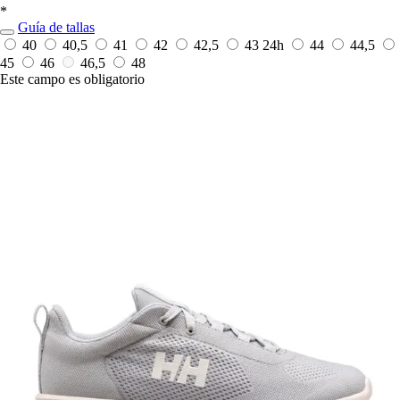
*
Guía de tallas
40
40,5
41
42
42,5
43
24h
44
44,5
45
46
46,5
48
Este campo es obligatorio