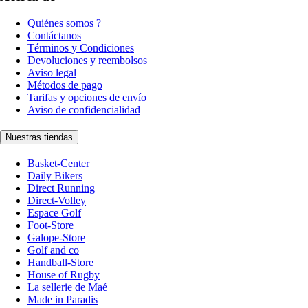
Quiénes somos ?
Contáctanos
Términos y Condiciones
Devoluciones y reembolsos
Aviso legal
Métodos de pago
Tarifas y opciones de envío
Aviso de confidencialidad
Nuestras tiendas
Basket-Center
Daily Bikers
Direct Running
Direct-Volley
Espace Golf
Foot-Store
Galope-Store
Golf and co
Handball-Store
House of Rugby
La sellerie de Maé
Made in Paradis