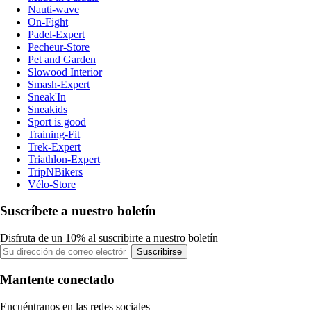
Nauti-wave
On-Fight
Padel-Expert
Pecheur-Store
Pet and Garden
Slowood Interior
Smash-Expert
Sneak'In
Sneakids
Sport is good
Training-Fit
Trek-Expert
Triathlon-Expert
TripNBikers
Vélo-Store
Suscríbete a nuestro boletín
Disfruta de un 10% al suscribirte a nuestro boletín
Suscribirse
Mantente conectado
Encuéntranos en las redes sociales