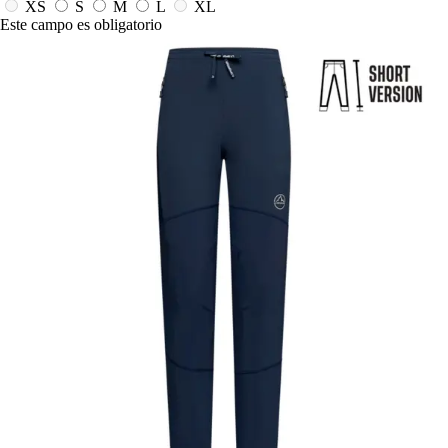
XS
S
M
L
XL
Este campo es obligatorio