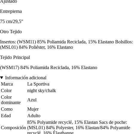
Ajustado
Entrepierna
75 cm/29,5"
Otro Tejido
Insertos: (WSM11) 85% Poliamida Reciclada, 15% Elastano Bolsillos:
(MSL01) 84% Poliéster, 16% Elastano
Tejido Principal
(WSM17) 84% Poliamida Reciclada, 16% Elastano
Información adicional
Marca
La Sportiva
Color
night sky/chalk
Color
Azul
dominante
Como
Mujer
Edad
Adulto
85% Polyamide recyclé, 15% Elastan Sacs de poche:
Composición
(MSL01) 84% Polyester, 16% Elastan/84% Polyamide
recyclé, 16% Élasthanne