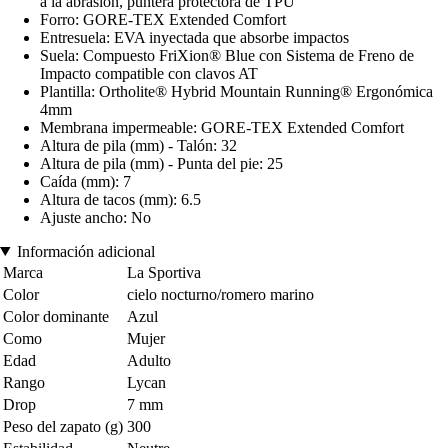
a la abrasión, puntera protectora de TPU
Forro: GORE-TEX Extended Comfort
Entresuela: EVA inyectada que absorbe impactos
Suela: Compuesto FriXion® Blue con Sistema de Freno de
Impacto compatible con clavos AT
Plantilla: Ortholite® Hybrid Mountain Running® Ergonómica
4mm
Membrana impermeable: GORE-TEX Extended Comfort
Altura de pila (mm) - Talón: 32
Altura de pila (mm) - Punta del pie: 25
Caída (mm): 7
Altura de tacos (mm): 6.5
Ajuste ancho: No
Información adicional
Marca
La Sportiva
Color
cielo nocturno/romero marino
Color dominante
Azul
Como
Mujer
Edad
Adulto
Rango
Lycan
Drop
7 mm
Peso del zapato (g)
300