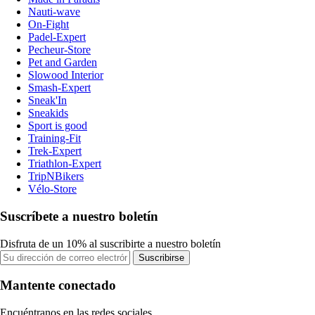
Nauti-wave
On-Fight
Padel-Expert
Pecheur-Store
Pet and Garden
Slowood Interior
Smash-Expert
Sneak'In
Sneakids
Sport is good
Training-Fit
Trek-Expert
Triathlon-Expert
TripNBikers
Vélo-Store
Suscríbete a nuestro boletín
Disfruta de un 10% al suscribirte a nuestro boletín
Suscribirse
Mantente conectado
Encuéntranos en las redes sociales