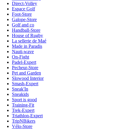
Direct-Volley
Espace Golf
Foot-Store
Galope-Store
Golf and co
Handball-Store
House of Rugby
La sellerie de Maé
Made in Paradis
Nauti-wave
On-Fight
Padel-Expert
Pecheur-Store
Pet and Garden
Slowood Interior
Smash-Expert
Sneak'In
Sneakids
Sport is good
Training-Fit
Trek-Expert
Triathlon-Expert
TripNBikers
Vélo-Store