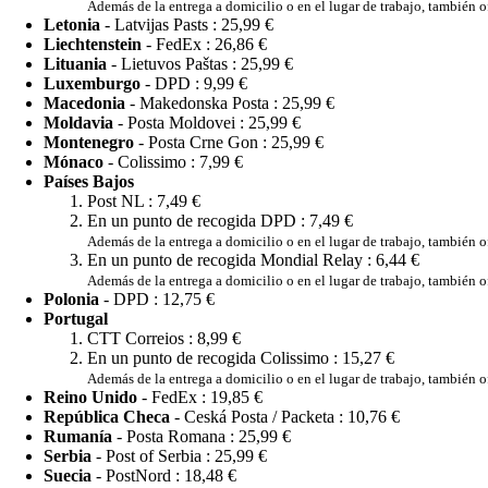
Además de la entrega a domicilio o en el lugar de trabajo, también
Letonia
- Latvijas Pasts :
25,99 €
Liechtenstein
- FedEx :
26,86 €
Lituania
- Lietuvos Paštas :
25,99 €
Luxemburgo
- DPD :
9,99 €
Macedonia
- Makedonska Posta :
25,99 €
Moldavia
- Posta Moldovei :
25,99 €
Montenegro
- Posta Crne Gon :
25,99 €
Mónaco
- Colissimo :
7,99 €
Países Bajos
Post NL :
7,49 €
En un punto de recogida DPD :
7,49 €
Además de la entrega a domicilio o en el lugar de trabajo, también
En un punto de recogida Mondial Relay :
6,44 €
Además de la entrega a domicilio o en el lugar de trabajo, también
Polonia
- DPD :
12,75 €
Portugal
CTT Correios :
8,99 €
En un punto de recogida Colissimo :
15,27 €
Además de la entrega a domicilio o en el lugar de trabajo, también 
Reino Unido
- FedEx :
19,85 €
República Checa
- Ceská Posta / Packeta :
10,76 €
Rumanía
- Posta Romana :
25,99 €
Serbia
- Post of Serbia :
25,99 €
Suecia
- PostNord :
18,48 €