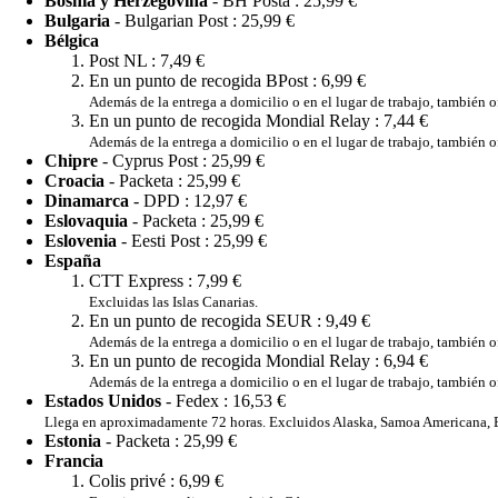
Bosnia y Herzegovina
- BH Posta :
25,99 €
Bulgaria
- Bulgarian Post :
25,99 €
Bélgica
Post NL :
7,49 €
En un punto de recogida BPost :
6,99 €
Además de la entrega a domicilio o en el lugar de trabajo, también 
En un punto de recogida Mondial Relay :
7,44 €
Además de la entrega a domicilio o en el lugar de trabajo, también
Chipre
- Cyprus Post :
25,99 €
Croacia
- Packeta :
25,99 €
Dinamarca
- DPD :
12,97 €
Eslovaquia
- Packeta :
25,99 €
Eslovenia
- Eesti Post :
25,99 €
España
CTT Express :
7,99 €
Excluidas las Islas Canarias.
En un punto de recogida SEUR :
9,49 €
Además de la entrega a domicilio o en el lugar de trabajo, también
En un punto de recogida Mondial Relay :
6,94 €
Además de la entrega a domicilio o en el lugar de trabajo, también
Estados Unidos
- Fedex :
16,53 €
Llega en aproximadamente 72 horas. Excluidos Alaska, Samoa Americana, Est
Estonia
- Packeta :
25,99 €
Francia
Colis privé :
6,99 €