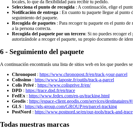
locales, lo que da flexibilidad para recibir tu pedido.
Selecciona el punto de recogida
: A continuación, elige el punt
Notificación de entrega
: En cuanto tu paquete llegue al punto 
seguimiento del paquete.
Recogida de paquetes
: Para recoger tu paquete en el punto de 
a la persona correcta.
Recogida del paquete por un tercero
: Si no puedes recoger el
autorizándole a recoger el paquete, su propio documento de ident
6 - Seguimiento del paquete
A continuación encontrarás una lista de sitios web en los que puedes se
Chronopost
:
https://www.chronopost.fr/en/track-your-parcel
Colissimo
:
https://www.laposte.fr/outils/track-a-parcel
Colis Privé
:
https://www.colisprive.fr/en/
DPD
:
https://trace.dpd.fr/en/trace
FedEx
:
https://www.fedex.com/en-us/tracking.html
Geodis
:
https://espace-client.geodis.com/services/destinataires/#
GLS
:
https://gls-group.com/GROUP/en/parcel-tracking
PostNord
:
https://www.postnord.se/en/our-tools/track-and-trace
Todas nuestras marcas