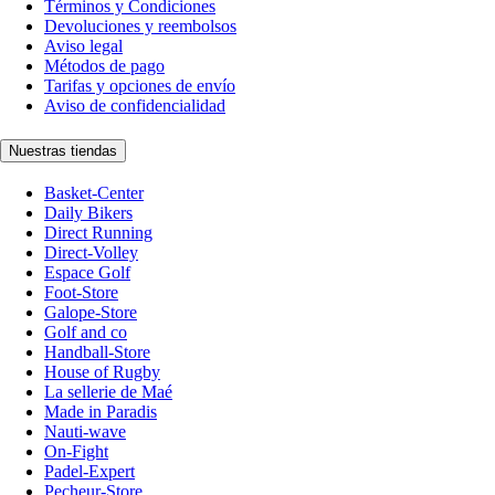
Términos y Condiciones
Devoluciones y reembolsos
Aviso legal
Métodos de pago
Tarifas y opciones de envío
Aviso de confidencialidad
Nuestras tiendas
Basket-Center
Daily Bikers
Direct Running
Direct-Volley
Espace Golf
Foot-Store
Galope-Store
Golf and co
Handball-Store
House of Rugby
La sellerie de Maé
Made in Paradis
Nauti-wave
On-Fight
Padel-Expert
Pecheur-Store