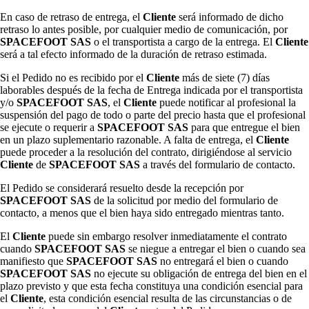
En caso de retraso de entrega, el
Cliente
será informado de dicho
retraso lo antes posible, por cualquier medio de comunicación, por
SPACEFOOT SAS
o el transportista a cargo de la entrega. El
Cliente
será a tal efecto informado de la duración de retraso estimada.
Si el Pedido no es recibido por el
Cliente
más de siete (7) días
laborables después de la fecha de Entrega indicada por el transportista
y/o
SPACEFOOT SAS
, el
Cliente
puede notificar al profesional la
suspensión del pago de todo o parte del precio hasta que el profesional
se ejecute o requerir a
SPACEFOOT SAS
para que entregue el bien
en un plazo suplementario razonable. A falta de entrega, el
Cliente
puede proceder a la resolución del contrato, dirigiéndose al servicio
Cliente
de
SPACEFOOT SAS
a través del formulario de contacto.
El Pedido se considerará resuelto desde la recepción por
SPACEFOOT SAS
de la solicitud por medio del formulario de
contacto, a menos que el bien haya sido entregado mientras tanto.
El
Cliente
puede sin embargo resolver inmediatamente el contrato
cuando
SPACEFOOT SAS
se niegue a entregar el bien o cuando sea
manifiesto que
SPACEFOOT SAS
no entregará el bien o cuando
SPACEFOOT SAS
no ejecute su obligación de entrega del bien en el
plazo previsto y que esta fecha constituya una condición esencial para
el
Cliente
, esta condición esencial resulta de las circunstancias o de