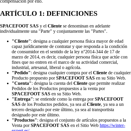
compensación por ello.
ARTÍCULO 1: DEFINICIONES
SPACEFOOT SAS
y el
Cliente
se denominan en adelante
individualmente una "Parte" y conjuntamente las "Partes".
"Cliente"
: designa a cualquier persona física mayor de edad
capaz jurídicamente de contratar y que responda a la condición
de consumidor en el sentido de la ley n°2014-344 de 17 de
marzo de 2014, es decir, cualquier persona física que actúe con
fines que no entren en el marco de su actividad comercial,
industrial, artesanal, liberal o agrícola.
"Pedido"
: designa cualquier compra por el
Cliente
de cualquier
Producto propuesto por
SPACEFOOT SAS
en su Sitio Web.
"Cuenta"
: designa la cuenta del
Cliente
que permite realizar
Pedidos de los Productos propuestos a la venta por
SPACEFOOT SAS
en su Sitio Web.
"Entrega"
: se entiende como la entrega por
SPACEFOOT
SAS
de los Productos pedidos, ya sea al
Cliente
, ya sea a un
tercero designado por este último, ya sea al transportista
designado por este último.
"Productos"
: designa el conjunto de artículos propuestos a la
Venta por
SPACEFOOT SAS
en el Sitio Web
https://winter-
expert.es/
.