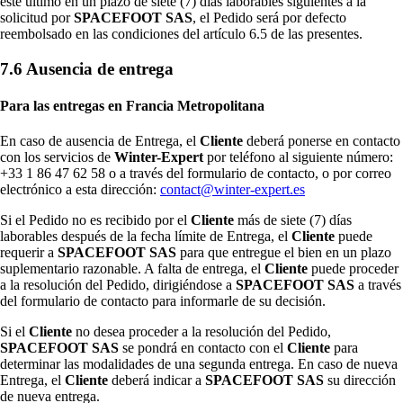
este último en un plazo de siete (7) días laborables siguientes a la
solicitud por
SPACEFOOT SAS
, el Pedido será por defecto
reembolsado en las condiciones del artículo 6.5 de las presentes.
7.6 Ausencia de entrega
Para las entregas en Francia Metropolitana
En caso de ausencia de Entrega, el
Cliente
deberá ponerse en contacto
con los servicios de
Winter-Expert
por teléfono al siguiente número:
+33 1 86 47 62 58 o a través del formulario de contacto, o por correo
electrónico a esta dirección:
contact@winter-expert.es
Si el Pedido no es recibido por el
Cliente
más de siete (7) días
laborables después de la fecha límite de Entrega, el
Cliente
puede
requerir a
SPACEFOOT SAS
para que entregue el bien en un plazo
suplementario razonable. A falta de entrega, el
Cliente
puede proceder
a la resolución del Pedido, dirigiéndose a
SPACEFOOT SAS
a través
del formulario de contacto para informarle de su decisión.
Si el
Cliente
no desea proceder a la resolución del Pedido,
SPACEFOOT SAS
se pondrá en contacto con el
Cliente
para
determinar las modalidades de una segunda entrega. En caso de nueva
Entrega, el
Cliente
deberá indicar a
SPACEFOOT SAS
su dirección
de nueva entrega.