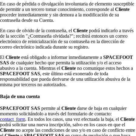
En caso de pérdida o divulgación involuntaria de elemento susceptible
de permitir a un tercero tomar conocimiento, corresponde al
Cliente
proceder inmediatamente y sin demora a la modificación de su
contraseña desde su Cuenta.
En caso de olvido de la contraseña, el
Cliente
podrá indicarlo a través
de la sección "¿Contraseña olvidada?"; recibirá entonces un correo
electrónico de reinicialización de su contraseña en la dirección de
correo electrónico indicada durante su registro.
El
Cliente
está obligado a informar inmediatamente a
SPACEFOOT
SAS
de cualquier hecho que permita la utilización y/o el acceso
abusivo a la cuenta. Mientras el
Cliente
no comunique estos hechos a
SPACEFOOT SAS
, este último está exonerado de toda
responsabilidad que pueda derivarse de una utilización abusiva de la
misma por terceros no autorizados.
Baja de una cuenta
SPACEFOOT SAS
permite al
Cliente
darse de baja en cualquier
momento solicitándolo a través del formulario de contacto:
contact_form
. En todos los casos, una vez efectuada la baja, el
Cliente
podrá solicitar una nueva inscripción, salvo en los casos en que el
Cliente
no acepte las condiciones de uso y/o en caso de conflicto entre
el
Cliente
y
SPACEFOOT SAS
en curso de resolución o que haya