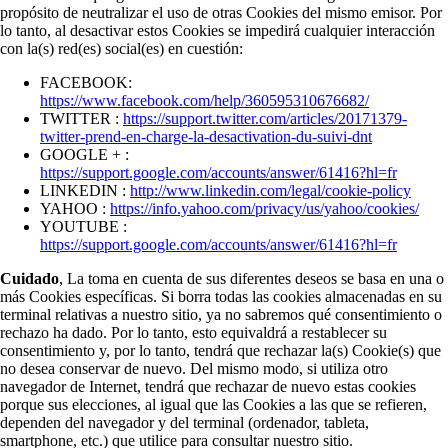
propósito de neutralizar el uso de otras Cookies del mismo emisor. Por
lo tanto, al desactivar estos Cookies se impedirá cualquier interacción
con la(s) red(es) social(es) en cuestión:
FACEBOOK:
https://www.facebook.com/help/360595310676682/
TWITTER :
https://support.twitter.com/articles/20171379-
twitter-prend-en-charge-la-desactivation-du-suivi-dnt
GOOGLE + :
https://support.google.com/accounts/answer/61416?hl=fr
LINKEDIN :
http://www.linkedin.com/legal/cookie-policy
YAHOO :
https://info.yahoo.com/privacy/us/yahoo/cookies/
YOUTUBE :
https://support.google.com/accounts/answer/61416?hl=fr
Cuidado
, La toma en cuenta de sus diferentes deseos se basa en una o
más Cookies específicas. Si borra todas las cookies almacenadas en su
terminal relativas a nuestro sitio, ya no sabremos qué consentimiento o
rechazo ha dado. Por lo tanto, esto equivaldrá a restablecer su
consentimiento y, por lo tanto, tendrá que rechazar la(s) Cookie(s) que
no desea conservar de nuevo. Del mismo modo, si utiliza otro
navegador de Internet, tendrá que rechazar de nuevo estas cookies
porque sus elecciones, al igual que las Cookies a las que se refieren,
dependen del navegador y del terminal (ordenador, tableta,
smartphone, etc.) que utilice para consultar nuestro sitio.