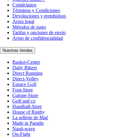
Contáctanos
Términos y Condiciones
Devoluciones y reembolsos
Aviso legal
Métodos de pago
Tarifas y opciones de envío
Aviso de confidencialidad
Nuestras tiendas
Basket-Center
Daily Bikers
Direct Running
Direct-Volley
Espace Golf
Foot-Store
Galope-Store
Golf and co
Handball-Store
House of Rugby
La sellerie de Maé
Made in Paradis
Nauti-wave
On-Fight