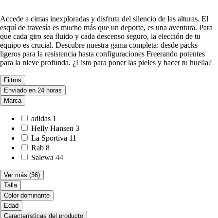
Accede a cimas inexploradas y disfruta del silencio de las alturas. El
esquí de travesía es mucho más que un deporte, es una aventura. Para
que cada giro sea fluido y cada descenso seguro, la elección de tu
equipo es crucial. Descubre nuestra gama completa: desde packs
ligeros para la resistencia hasta configuraciones Freerando potentes
para la nieve profunda. ¿Listo para poner las pieles y hacer tu huella?
Filtros
Enviado en 24 horas
Marca
adidas
1
Helly Hansen
3
La Sportiva
11
Rab
8
Salewa
44
Ver más
(36)
Talla
Color dominante
Edad
Características del producto