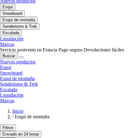
Nuevos productos
Esquí
Snowboard
Esquí de montaña
Senderismo & Trek
Escalada
Liquidación
Marcas
Servicio postventa en Francia
Pago seguro
Devoluciones fáciles
Buscar
Nuevos productos
Esquí
Snowboard
Esquí de montaña
Senderismo & Trek
Escalada
Liquidación
Marcas
Inicio
/
Esquí de montaña
Filtros
Enviado en 24 horas