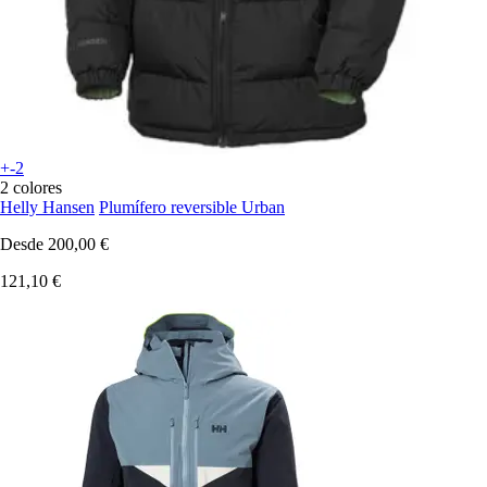
+-2
2 colores
Helly Hansen
Plumífero reversible Urban
Desde
200,00 €
121,10 €