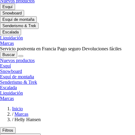
Nuevos productos
Esquí
Snowboard
Esquí de montaña
Senderismo & Trek
Escalada
Liquidación
Marcas
Servicio postventa en Francia
Pago seguro
Devoluciones fáciles
Buscar
Nuevos productos
Esquí
Snowboard
Esquí de montaña
Senderismo & Trek
Escalada
Liquidación
Marcas
Inicio
/
Marcas
/
Helly Hansen
Filtros