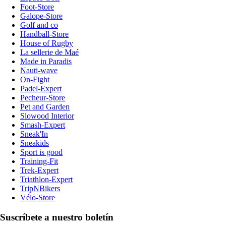
Foot-Store
Galope-Store
Golf and co
Handball-Store
House of Rugby
La sellerie de Maé
Made in Paradis
Nauti-wave
On-Fight
Padel-Expert
Pecheur-Store
Pet and Garden
Slowood Interior
Smash-Expert
Sneak'In
Sneakids
Sport is good
Training-Fit
Trek-Expert
Triathlon-Expert
TripNBikers
Vélo-Store
Suscríbete a nuestro boletín