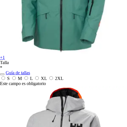
+1
Talla
*
Guía de tallas
S
M
L
XL
2XL
Este campo es obligatorio