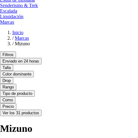
Senderismo & Trek
Escalada
Liquidación
Marcas
Inicio
/
Marcas
/
Mizuno
Filtros
Enviado en 24 horas
Talla
Color dominante
Drop
Rango
Tipo de producto
Como
Precio
Ver los 31 productos
Mizuno