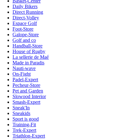
Basket-Center
Daily Bikers
Direct Running
Direct-Volley
Espace Golf
Foot-Store
Galope-Store
Golf and co
Handball-Store
House of Rugby
La sellerie de Maé
Made in Paradis
Nauti-wave
On-Fight
Padel-Expert
Pecheur-Store
Pet and Garden
Slowood Interior
Smash-Expert
Sneak'In
Sneakids
Sport is good
Training-Fit
Trek-Expert
Triathlon-Expert