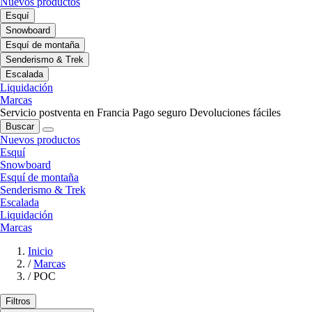
Nuevos productos
Esquí
Snowboard
Esquí de montaña
Senderismo & Trek
Escalada
Liquidación
Marcas
Servicio postventa en Francia
Pago seguro
Devoluciones fáciles
Buscar
Nuevos productos
Esquí
Snowboard
Esquí de montaña
Senderismo & Trek
Escalada
Liquidación
Marcas
Inicio
/
Marcas
/
POC
Filtros