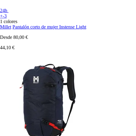
24h
+-3
1 colores
Millet
Pantalón corto de mujer Instense Light
Desde
80,00 €
44,10 €