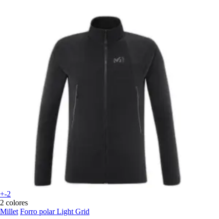
+-2
2 colores
Millet
Forro polar Light Grid