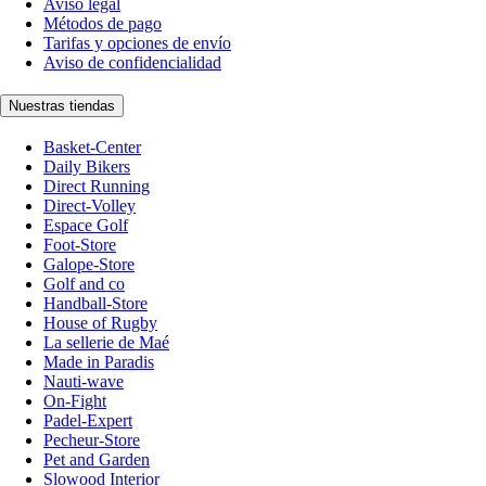
Aviso legal
Métodos de pago
Tarifas y opciones de envío
Aviso de confidencialidad
Nuestras tiendas
Basket-Center
Daily Bikers
Direct Running
Direct-Volley
Espace Golf
Foot-Store
Galope-Store
Golf and co
Handball-Store
House of Rugby
La sellerie de Maé
Made in Paradis
Nauti-wave
On-Fight
Padel-Expert
Pecheur-Store
Pet and Garden
Slowood Interior