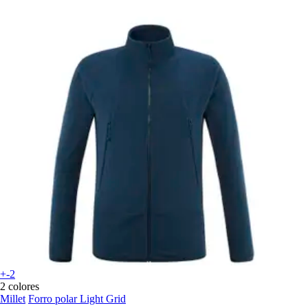
+-2
2 colores
Millet
Forro polar Light Grid