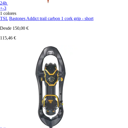
24h
+-3
1 colores
TSL
Bastones Addict trail carbon 1 cork grip - short
Desde
150,00 €
115,46 €