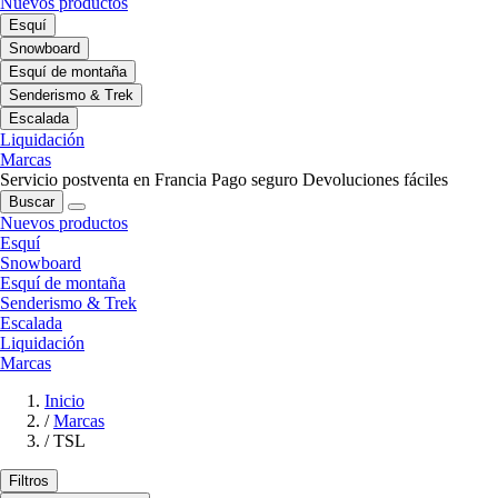
Nuevos productos
Esquí
Snowboard
Esquí de montaña
Senderismo & Trek
Escalada
Liquidación
Marcas
Servicio postventa en Francia
Pago seguro
Devoluciones fáciles
Buscar
Nuevos productos
Esquí
Snowboard
Esquí de montaña
Senderismo & Trek
Escalada
Liquidación
Marcas
Inicio
/
Marcas
/
TSL
Filtros