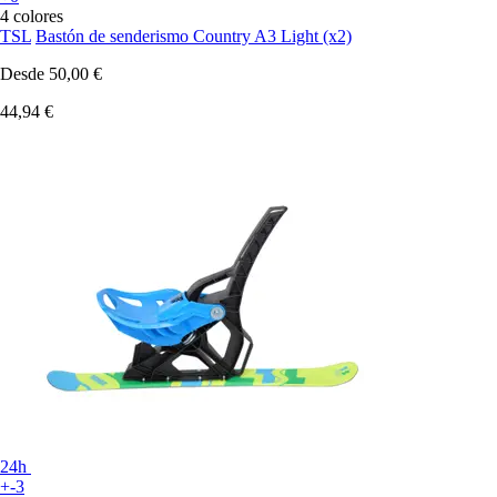
4 colores
TSL
Bastón de senderismo Country A3 Light (x2)
Desde
50,00 €
44,94 €
24h
+-3