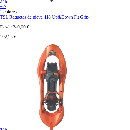
24h
+-3
1 colores
TSL
Raquetas de nieve 418 Up&Down Fit Grip
Desde
240,00 €
192,23 €
24h