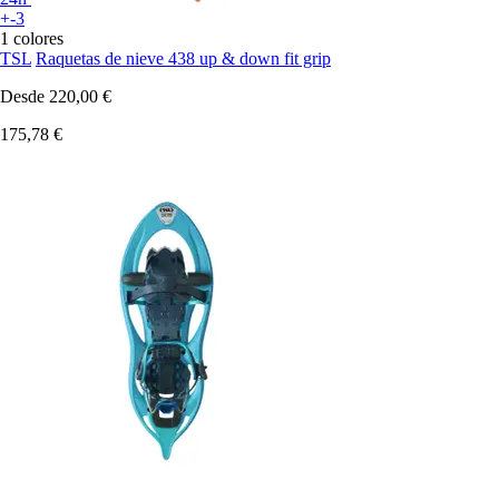
+-3
1 colores
TSL
Raquetas de nieve 438 up & down fit grip
Desde
220,00 €
175,78 €