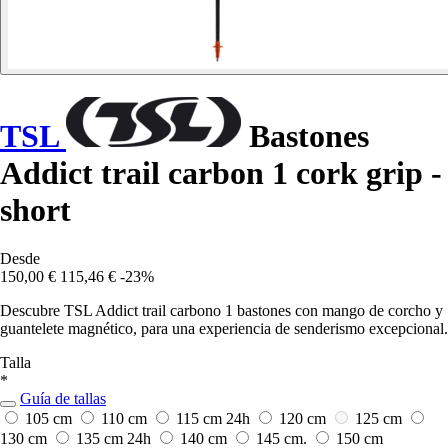
TSL
Bastones
Addict trail carbon 1 cork grip -
short
Desde
150,00 €
115,46 €
-23%
Descubre TSL Addict trail carbono 1 bastones con mango de corcho y
guantelete magnético, para una experiencia de senderismo excepcional.
Talla
*
Guía de tallas
105 cm
110 cm
115 cm
24h
120 cm
125 cm
130 cm
135 cm
24h
140 cm
145 cm.
150 cm