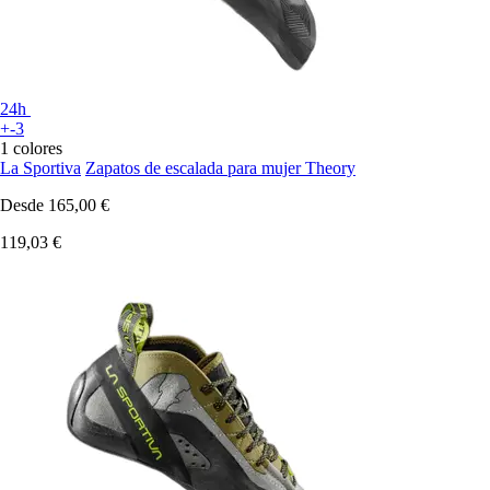
24h
+-3
1 colores
La Sportiva
Zapatos de escalada para mujer Theory
Desde
165,00 €
119,03 €