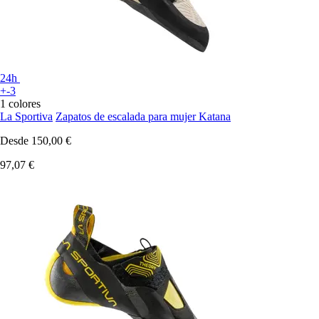
24h
+-3
1 colores
La Sportiva
Zapatos de escalada para mujer Katana
Desde
150,00 €
97,07 €