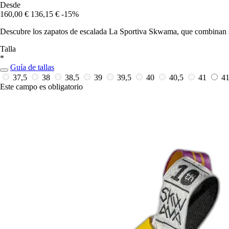
Desde
160,00 €
136,15 €
-15%
Descubre los zapatos de escalada La Sportiva Skwama, que combinan s
Talla
*
Guía de tallas
37,5
38
38,5
39
39,5
40
40,5
41
4
Este campo es obligatorio