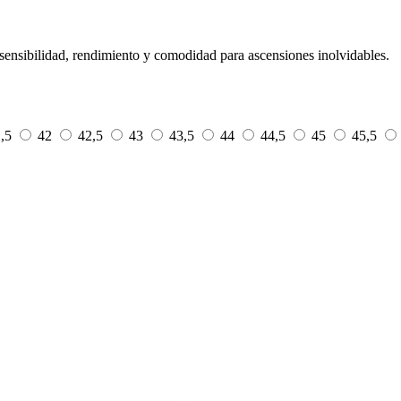
ensibilidad, rendimiento y comodidad para ascensiones inolvidables.
1,5
42
42,5
43
43,5
44
44,5
45
45,5