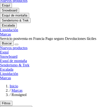
Nuevos productos
Esquí
Snowboard
Esquí de montaña
Senderismo & Trek
Escalada
Liquidación
Marcas
Servicio postventa en Francia
Pago seguro
Devoluciones fáciles
Buscar
Nuevos productos
Esquí
Snowboard
Esquí de montaña
Senderismo & Trek
Escalada
Liquidación
Marcas
Inicio
/
Marcas
/
Rossignol
Filtros