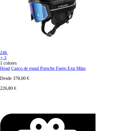
24h
+-3
1 colores
Head
Casco de esquí Porsche Faero Exp Mips
Desde
378,00 €
226,80 €