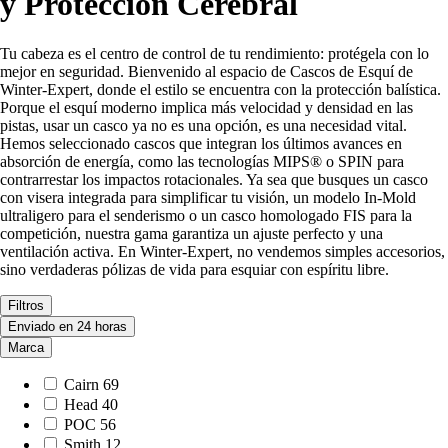
y Protección Cerebral
Tu cabeza es el centro de control de tu rendimiento: protégela con lo
mejor en seguridad. Bienvenido al espacio de Cascos de Esquí de
Winter-Expert, donde el estilo se encuentra con la protección balística.
Porque el esquí moderno implica más velocidad y densidad en las
pistas, usar un casco ya no es una opción, es una necesidad vital.
Hemos seleccionado cascos que integran los últimos avances en
absorción de energía, como las tecnologías MIPS® o SPIN para
contrarrestar los impactos rotacionales. Ya sea que busques un casco
con visera integrada para simplificar tu visión, un modelo In-Mold
ultraligero para el senderismo o un casco homologado FIS para la
competición, nuestra gama garantiza un ajuste perfecto y una
ventilación activa. En Winter-Expert, no vendemos simples accesorios,
sino verdaderas pólizas de vida para esquiar con espíritu libre.
Filtros
Enviado en 24 horas
Marca
Cairn
69
Head
40
POC
56
Smith
12