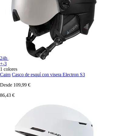
24h
+-3
1 colores
Cairn
Casco de esquí con visera Electron S3
Desde
109,99 €
86,43 €