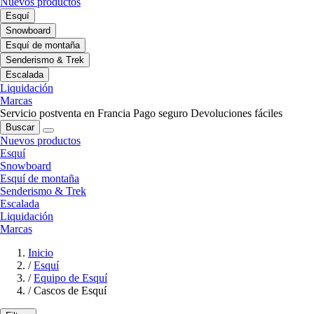
Nuevos productos
Esquí
Snowboard
Esquí de montaña
Senderismo & Trek
Escalada
Liquidación
Marcas
Servicio postventa en Francia
Pago seguro
Devoluciones fáciles
Buscar
Nuevos productos
Esquí
Snowboard
Esquí de montaña
Senderismo & Trek
Escalada
Liquidación
Marcas
Inicio
/
Esquí
/
Equipo de Esquí
/
Cascos de Esquí