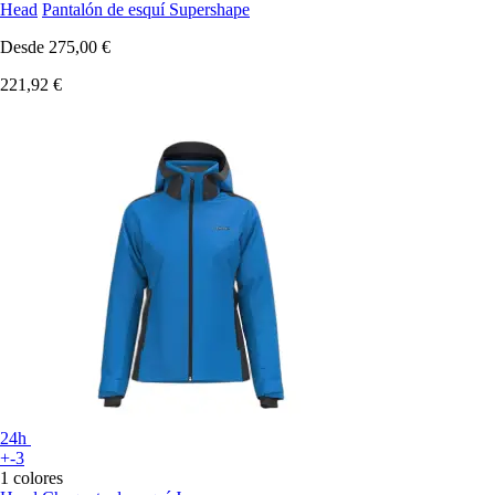
Head
Pantalón de esquí Supershape
Desde
275,00 €
221,92 €
24h
+-3
1 colores