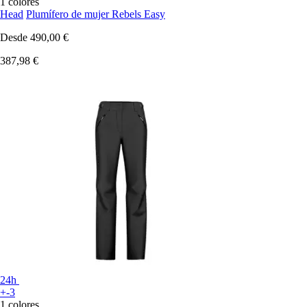
1 colores
Head
Plumífero de mujer Rebels Easy
Desde
490,00 €
387,98 €
24h
+-3
1 colores