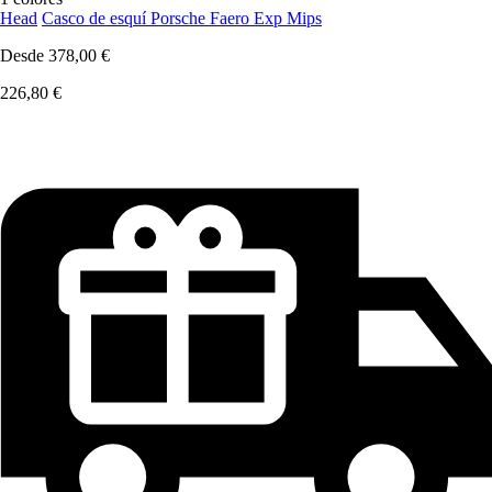
Head
Casco de esquí Porsche Faero Exp Mips
Desde
378,00 €
226,80 €