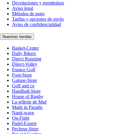
Devoluciones y reembolsos
Aviso legal
Métodos de pago
Tarifas y opciones de envío
Aviso de confidencialidad
Nuestras tiendas
Basket-Center
Daily Bikers
Direct Running
Direct-Volley
Espace Golf
Foot-Store
Galope-Store
Golf and co
Handball-Store
House of Rugby
La sellerie de Maé
Made in Paradis
Nauti-wave
On-Fight
Padel-Expert
Pecheur-Store