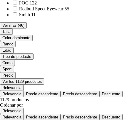
POC
122
Redbull Spect Eyewear
55
Smith
11
Ver más
(46)
Talla
Color dominante
Rango
Edad
Tipo de producto
Como
Sport
Precio
Ver los 1129 productos
Relevancia
Relevancia
Precio ascendente
Precio descendente
Descuento
1129 productos
Ordenar por
Relevancia
Relevancia
Precio ascendente
Precio descendente
Descuento