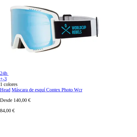
24h
+-3
1 colores
Head
Máscara de esquí Contex Photo Wcr
Desde
140,00 €
84,00 €