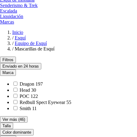
Senderismo & Trek
Escalada
Liquidación
Marcas
Inicio
/
Esquí
/
Equipo de Esquí
/
Mascarillas de Esquí
Filtros
Enviado en 24 horas
Marca
Dragon
197
Head
30
POC
122
Redbull Spect Eyewear
55
Smith
11
Ver más
(46)
Talla
Color dominante