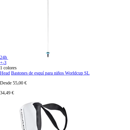
24h
+-3
1 colores
Head
Bastones de esquí para niños Worldcup SL
Desde
55,00 €
34,49 €