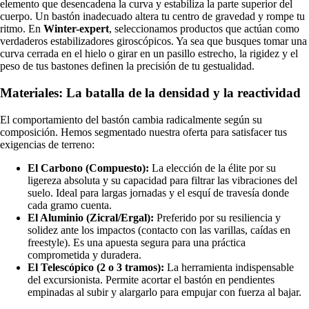
elemento que desencadena la curva y estabiliza la parte superior del
cuerpo. Un bastón inadecuado altera tu centro de gravedad y rompe tu
ritmo. En
Winter-expert
, seleccionamos productos que actúan como
verdaderos estabilizadores giroscópicos. Ya sea que busques tomar una
curva cerrada en el hielo o girar en un pasillo estrecho, la rigidez y el
peso de tus bastones definen la precisión de tu gestualidad.
Materiales: La batalla de la densidad y la reactividad
El comportamiento del bastón cambia radicalmente según su
composición. Hemos segmentado nuestra oferta para satisfacer tus
exigencias de terreno:
El Carbono (Compuesto):
La elección de la élite por su
ligereza absoluta y su capacidad para filtrar las vibraciones del
suelo. Ideal para largas jornadas y el esquí de travesía donde
cada gramo cuenta.
El Aluminio (Zicral/Ergal):
Preferido por su resiliencia y
solidez ante los impactos (contacto con las varillas, caídas en
freestyle). Es una apuesta segura para una práctica
comprometida y duradera.
El Telescópico (2 o 3 tramos):
La herramienta indispensable
del excursionista. Permite acortar el bastón en pendientes
empinadas al subir y alargarlo para empujar con fuerza al bajar.