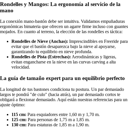
Rondelles y Mangos: La ergonomía al servicio de la
mano
La conexión mano-bastón debe ser intuitiva. Validamos empuñaduras
ergonómicas bimateria que ofrecen un agarre firme incluso con guantes
mojados. En cuanto al terreno, la elección de las rondelles es táctica:
Rondelles de Nieve (Anchas):
Imprescindibles en Freeride para
evitar que el bastón desaparezca bajo la nieve al apoyarse,
garantizando tu equilibrio en nieve profunda.
Rondelles de Pista (Estrechas):
Aerodinámicas y ligeras,
evitan engancharse en la nieve en las curvas carving a alta
velocidad.
La guía de tamaño expert para un equilibrio perfecto
La longitud de tus bastones condiciona tu postura. Un par demasiado
largos te pondrá "de culo" (hacia atrás), un par demasiado cortos te
obligará a flexionar demasiado. Aquí están nuestras referencias para un
ajuste óptimo:
115 cm:
Para esquiadores entre 1,60 m y 1,70 m.
125 cm:
Para personas de 1,75 m a 1,85 m.
130 cm:
Para estaturas de 1,85 m a 1,90 m.