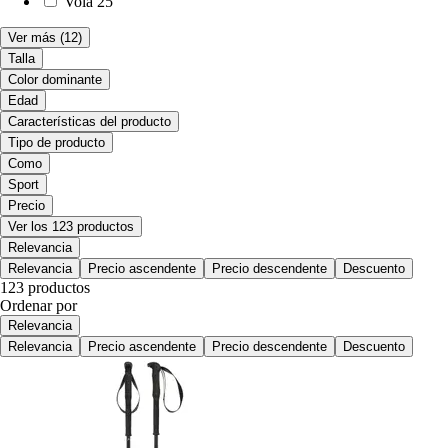
Vola
25
Ver más
(12)
Talla
Color dominante
Edad
Características del producto
Tipo de producto
Como
Sport
Precio
Ver los 123 productos
Relevancia
Relevancia
Precio ascendente
Precio descendente
Descuento
123 productos
Ordenar por
Relevancia
Relevancia
Precio ascendente
Precio descendente
Descuento