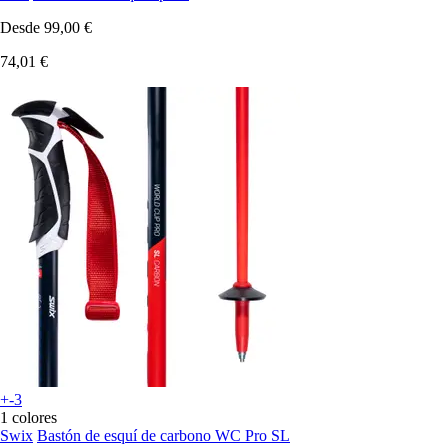
Desde
99,00 €
74,01 €
+-3
1 colores
Swix
Bastón de esquí de carbono WC Pro SL