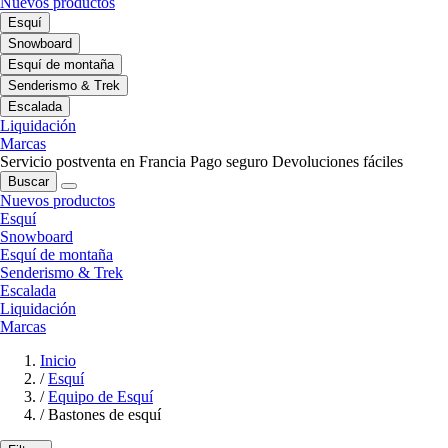
Nuevos productos
Esquí
Snowboard
Esquí de montaña
Senderismo & Trek
Escalada
Liquidación
Marcas
Servicio postventa en Francia
Pago seguro
Devoluciones fáciles
Buscar
Nuevos productos
Esquí
Snowboard
Esquí de montaña
Senderismo & Trek
Escalada
Liquidación
Marcas
Inicio
/
Esquí
/
Equipo de Esquí
/
Bastones de esquí