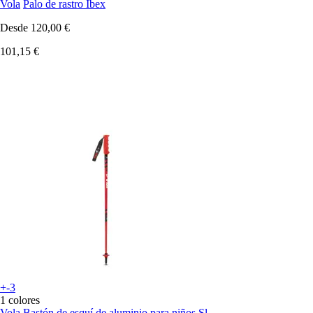
Vola
Palo de rastro Ibex
Desde
120,00 €
101,15 €
+-3
1 colores
Vola
Bastón de esquí de aluminio para niños Sl