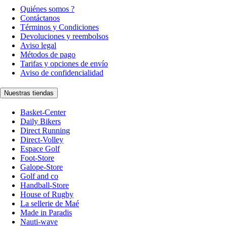
Quiénes somos ?
Contáctanos
Términos y Condiciones
Devoluciones y reembolsos
Aviso legal
Métodos de pago
Tarifas y opciones de envío
Aviso de confidencialidad
Nuestras tiendas
Basket-Center
Daily Bikers
Direct Running
Direct-Volley
Espace Golf
Foot-Store
Galope-Store
Golf and co
Handball-Store
House of Rugby
La sellerie de Maé
Made in Paradis
Nauti-wave