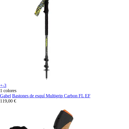
+-3
1 colores
Gabel
Bastones de esquí Multigrip Carbon FL EF
119,00 €