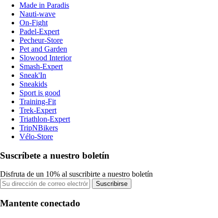
Made in Paradis
Nauti-wave
On-Fight
Padel-Expert
Pecheur-Store
Pet and Garden
Slowood Interior
Smash-Expert
Sneak'In
Sneakids
Sport is good
Training-Fit
Trek-Expert
Triathlon-Expert
TripNBikers
Vélo-Store
Suscríbete a nuestro boletín
Disfruta de un 10% al suscribirte a nuestro boletín
Suscribirse
Mantente conectado