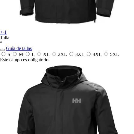
+-1
Talla
*
Guía de tallas
S
M
L
XL
2XL
3XL
4XL
5XL
Este campo es obligatorio