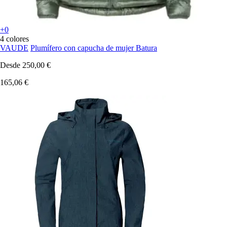
+0
4 colores
VAUDE
Plumífero con capucha de mujer Batura
Desde
250,00 €
165,06 €