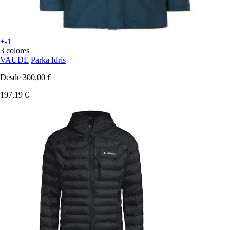
+-1
3 colores
VAUDE
Parka Idris
Desde
300,00 €
197,19 €