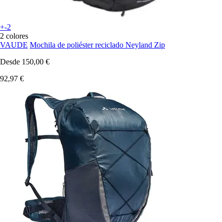
+-2
2 colores
VAUDE
Mochila de poliéster reciclado Neyland Zip
Desde
150,00 €
92,97 €