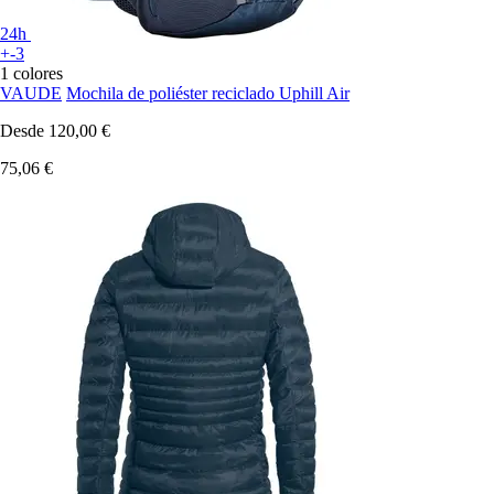
24h
+-3
1 colores
VAUDE
Mochila de poliéster reciclado Uphill Air
Desde
120,00 €
75,06 €