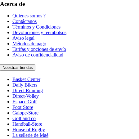
Acerca de
Quiénes somos ?
Contáctanos
Términos y Condiciones
Devoluciones y reembolsos
Aviso legal
Métodos de pago
Tarifas y opciones de envío
Aviso de confidencialidad
Nuestras tiendas
Basket-Center
Daily Bikers
Direct Running
Direct-Volley
Espace Golf
Foot-Store
Galope-Store
Golf and co
Handball-Store
House of Rugby
La sellerie de Maé