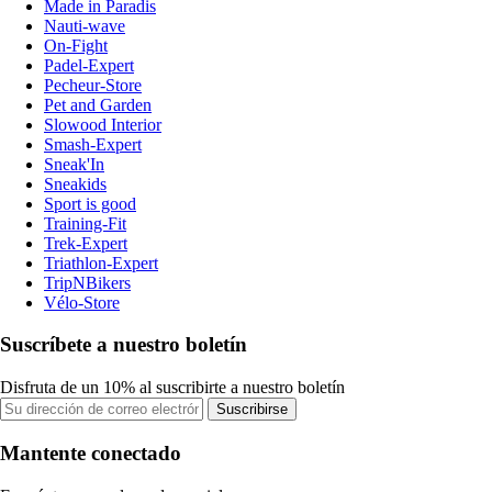
Made in Paradis
Nauti-wave
On-Fight
Padel-Expert
Pecheur-Store
Pet and Garden
Slowood Interior
Smash-Expert
Sneak'In
Sneakids
Sport is good
Training-Fit
Trek-Expert
Triathlon-Expert
TripNBikers
Vélo-Store
Suscríbete a nuestro boletín
Disfruta de un 10% al suscribirte a nuestro boletín
Suscribirse
Mantente conectado