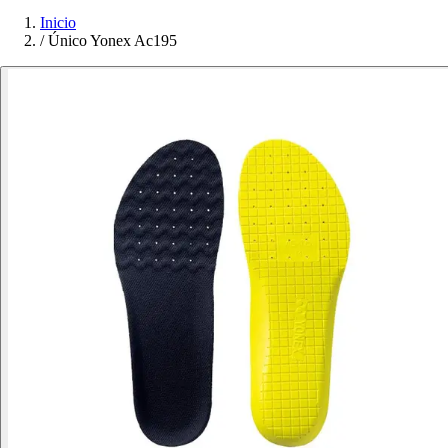
Inicio
/
Único Yonex Ac195