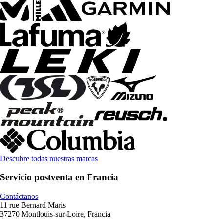
Descubre todas nuestras marcas
Servicio postventa en Francia
Contáctanos
11 rue Bernard Maris
37270 Montlouis-sur-Loire, Francia