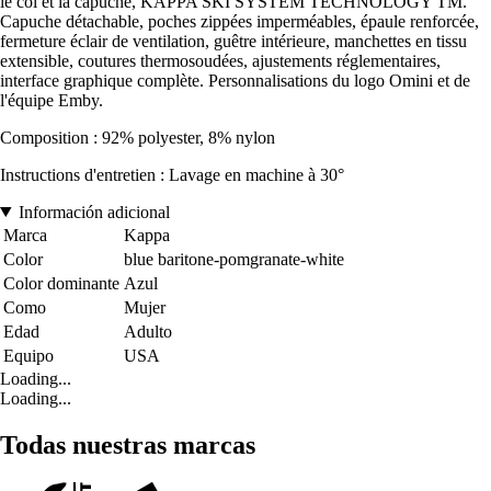
le col et la capuche, KAPPA SKI SYSTEM TECHNOLOGY TM.
Capuche détachable, poches zippées imperméables, épaule renforcée,
fermeture éclair de ventilation, guêtre intérieure, manchettes en tissu
extensible, coutures thermosoudées, ajustements réglementaires,
interface graphique complète. Personnalisations du logo Omini et de
l'équipe Emby.
Composition : 92% polyester, 8% nylon
Instructions d'entretien : Lavage en machine à 30°
Información adicional
Marca
Kappa
Color
blue baritone-pomgranate-white
Color dominante
Azul
Como
Mujer
Edad
Adulto
Equipo
USA
Loading...
Loading...
Todas nuestras marcas