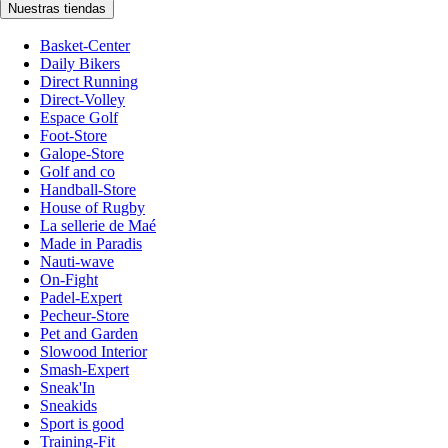
Nuestras tiendas
Basket-Center
Daily Bikers
Direct Running
Direct-Volley
Espace Golf
Foot-Store
Galope-Store
Golf and co
Handball-Store
House of Rugby
La sellerie de Maé
Made in Paradis
Nauti-wave
On-Fight
Padel-Expert
Pecheur-Store
Pet and Garden
Slowood Interior
Smash-Expert
Sneak'In
Sneakids
Sport is good
Training-Fit