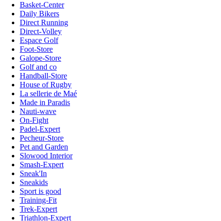
Basket-Center
Daily Bikers
Direct Running
Direct-Volley
Espace Golf
Foot-Store
Galope-Store
Golf and co
Handball-Store
House of Rugby
La sellerie de Maé
Made in Paradis
Nauti-wave
On-Fight
Padel-Expert
Pecheur-Store
Pet and Garden
Slowood Interior
Smash-Expert
Sneak'In
Sneakids
Sport is good
Training-Fit
Trek-Expert
Triathlon-Expert