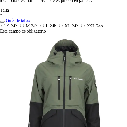
ideal para desafiar las pistas de esquí con elegancia.
Talla
*
Guía de tallas
S
24h
M
24h
L
24h
XL
24h
2XL
24h
Este campo es obligatorio