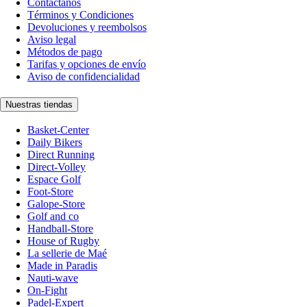
Contáctanos
Términos y Condiciones
Devoluciones y reembolsos
Aviso legal
Métodos de pago
Tarifas y opciones de envío
Aviso de confidencialidad
Nuestras tiendas
Basket-Center
Daily Bikers
Direct Running
Direct-Volley
Espace Golf
Foot-Store
Galope-Store
Golf and co
Handball-Store
House of Rugby
La sellerie de Maé
Made in Paradis
Nauti-wave
On-Fight
Padel-Expert