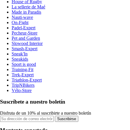
House of Rugby
La sellerie de Maé
Made in Paradis
Nauti-wave
On-Fight
Padel-Expert
Pecheur-Store
Pet and Garden
Slowood Interior
Smash-Expert
Sneak'In
Sneakids
Sport is good
Training-Fit
Trek-Expert
Triathlon-Expert
TripNBikers
Vélo-Store
Suscríbete a nuestro boletín
Disfruta de un 10% al suscribirte a nuestro boletín
Suscribirse