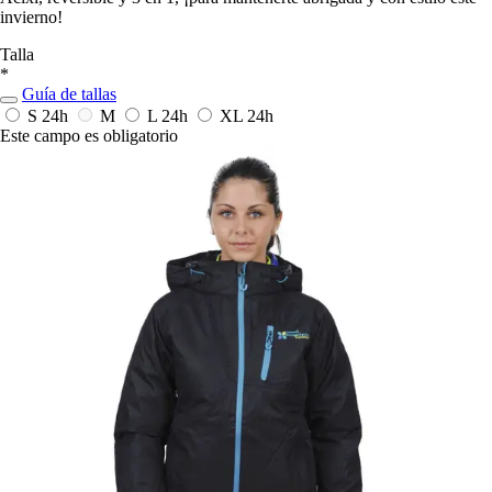
invierno!
Talla
*
Guía de tallas
S
24h
M
L
24h
XL
24h
Este campo es obligatorio