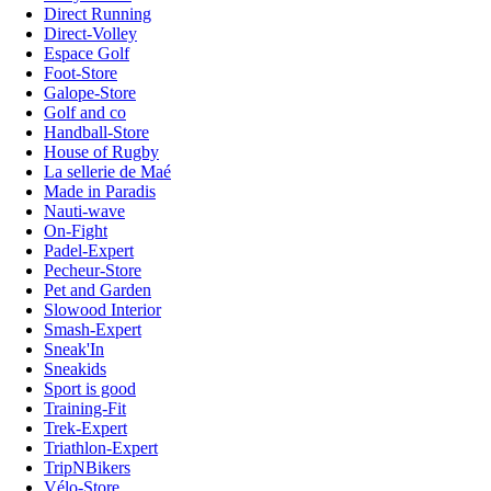
Direct Running
Direct-Volley
Espace Golf
Foot-Store
Galope-Store
Golf and co
Handball-Store
House of Rugby
La sellerie de Maé
Made in Paradis
Nauti-wave
On-Fight
Padel-Expert
Pecheur-Store
Pet and Garden
Slowood Interior
Smash-Expert
Sneak'In
Sneakids
Sport is good
Training-Fit
Trek-Expert
Triathlon-Expert
TripNBikers
Vélo-Store