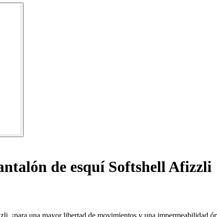
ntalón de esquí Softshell Afizzli
zzli, ¡para una mayor libertad de movimientos y una impermeabilidad ó