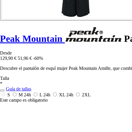
Peak Mountain
Pa
Desde
129,90 €
51,96 €
-60%
Descubre el pantalón de esquí mujer Peak Mountain Amille, que combina
Talla
*
Guía de tallas
S
M
24h
L
24h
XL
24h
2XL
Este campo es obligatorio