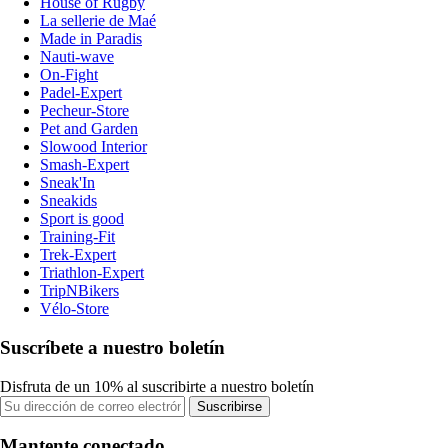
House of Rugby
La sellerie de Maé
Made in Paradis
Nauti-wave
On-Fight
Padel-Expert
Pecheur-Store
Pet and Garden
Slowood Interior
Smash-Expert
Sneak'In
Sneakids
Sport is good
Training-Fit
Trek-Expert
Triathlon-Expert
TripNBikers
Vélo-Store
Suscríbete a nuestro boletín
Disfruta de un 10% al suscribirte a nuestro boletín
Suscribirse
Mantente conectado