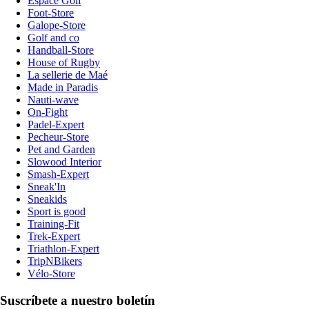
Espace Golf
Foot-Store
Galope-Store
Golf and co
Handball-Store
House of Rugby
La sellerie de Maé
Made in Paradis
Nauti-wave
On-Fight
Padel-Expert
Pecheur-Store
Pet and Garden
Slowood Interior
Smash-Expert
Sneak'In
Sneakids
Sport is good
Training-Fit
Trek-Expert
Triathlon-Expert
TripNBikers
Vélo-Store
Suscríbete a nuestro boletín