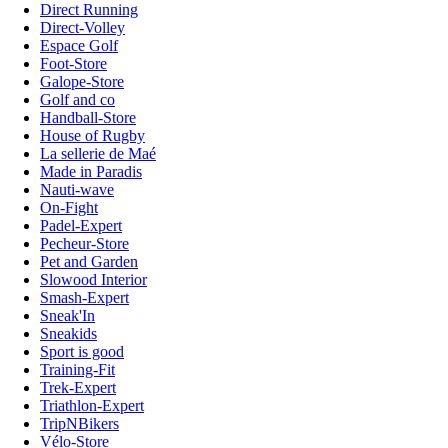
Direct Running
Direct-Volley
Espace Golf
Foot-Store
Galope-Store
Golf and co
Handball-Store
House of Rugby
La sellerie de Maé
Made in Paradis
Nauti-wave
On-Fight
Padel-Expert
Pecheur-Store
Pet and Garden
Slowood Interior
Smash-Expert
Sneak'In
Sneakids
Sport is good
Training-Fit
Trek-Expert
Triathlon-Expert
TripNBikers
Vélo-Store