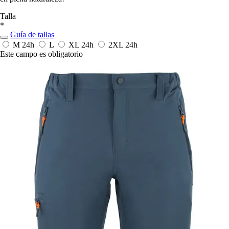
Talla
*
Guía de tallas
M
24h
L
XL
24h
2XL
24h
Este campo es obligatorio