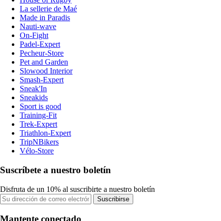
La sellerie de Maé
Made in Paradis
Nauti-wave
On-Fight
Padel-Expert
Pecheur-Store
Pet and Garden
Slowood Interior
Smash-Expert
Sneak'In
Sneakids
Sport is good
Training-Fit
Trek-Expert
Triathlon-Expert
TripNBikers
Vélo-Store
Suscríbete a nuestro boletín
Disfruta de un 10% al suscribirte a nuestro boletín
Suscribirse
Mantente conectado