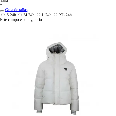
Talla
*
Guía de tallas
S
24h
M
24h
L
24h
XL
24h
Este campo es obligatorio