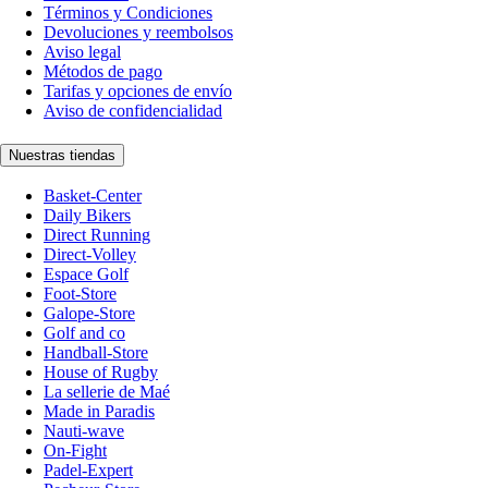
Términos y Condiciones
Devoluciones y reembolsos
Aviso legal
Métodos de pago
Tarifas y opciones de envío
Aviso de confidencialidad
Nuestras tiendas
Basket-Center
Daily Bikers
Direct Running
Direct-Volley
Espace Golf
Foot-Store
Galope-Store
Golf and co
Handball-Store
House of Rugby
La sellerie de Maé
Made in Paradis
Nauti-wave
On-Fight
Padel-Expert