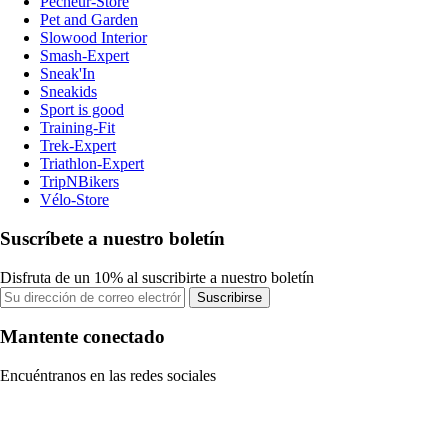
Pecheur-Store
Pet and Garden
Slowood Interior
Smash-Expert
Sneak'In
Sneakids
Sport is good
Training-Fit
Trek-Expert
Triathlon-Expert
TripNBikers
Vélo-Store
Suscríbete a nuestro boletín
Disfruta de un 10% al suscribirte a nuestro boletín
Suscribirse
Mantente conectado
Encuéntranos en las redes sociales