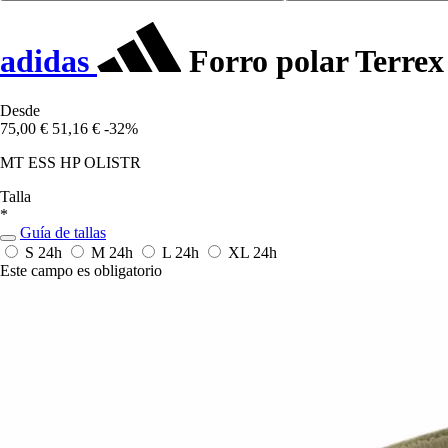
adidas
Forro polar Terrex
Desde
75,00 €
51,16 €
-32%
MT ESS HP OLISTR
Talla
*
Guía de tallas
S
24h
M
24h
L
24h
XL
24h
Este campo es obligatorio