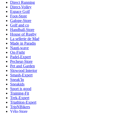
Direct Running
Direct-Volley
Espace Golf
Foot-Store
Galope-Store
Golf and co
Handball-Store
House of Rugby
La sellerie de Maé
Made in Paradis
Nauti-wave
On-Fight
Padel-Expert
Pecheur-Store
Pet and Garden
Slowood Interior
Smash-Expert
Sneak'In
Sneakids
Sport is good
Training-Fit
Trek-Expert
Triathlon-Expert
TripNBikers
Vélo-Store