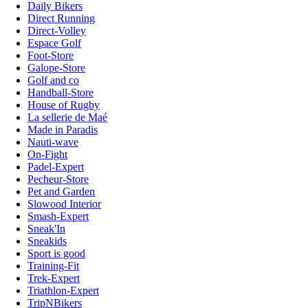
Daily Bikers
Direct Running
Direct-Volley
Espace Golf
Foot-Store
Galope-Store
Golf and co
Handball-Store
House of Rugby
La sellerie de Maé
Made in Paradis
Nauti-wave
On-Fight
Padel-Expert
Pecheur-Store
Pet and Garden
Slowood Interior
Smash-Expert
Sneak'In
Sneakids
Sport is good
Training-Fit
Trek-Expert
Triathlon-Expert
TripNBikers