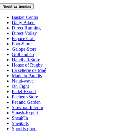
Nuestras tiendas
Basket-Center
Daily Bikers
Direct Running
Direct-Volley
Espace Golf
Foot-Store
Galope-Store
Golf and co
Handball-Store
House of Rugby
La sellerie de Maé
Made in Paradis
Nauti-wave
On-Fight
Padel-Expert
Pecheur-Store
Pet and Garden
Slowood Interior
Smash-Expert
Sneak'In
Sneakids
Sport is good