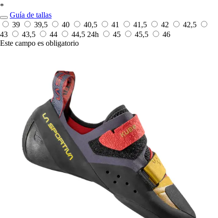
*
Guía de tallas
39
39,5
40
40,5
41
41,5
42
42,5
43
43,5
44
44,5
24h
45
45,5
46
Este campo es obligatorio