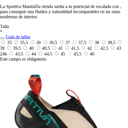
La Sportiva MantraDa rienda suelta a tu potencial de escalada con ,
para conseguir una fluidez y naturalidad incomparables en las rutas
modernas de interior.
Talla
*
Guía de tallas
35
35,5
36
36,5
37
37,5
38
38,5
39
39,5
40
40,5
41
41,5
42
42,5
43
24h
43,5
44
44,5
45
45,5
46
Este campo es obligatorio