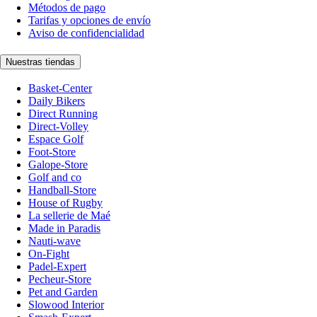
Métodos de pago
Tarifas y opciones de envío
Aviso de confidencialidad
Nuestras tiendas
Basket-Center
Daily Bikers
Direct Running
Direct-Volley
Espace Golf
Foot-Store
Galope-Store
Golf and co
Handball-Store
House of Rugby
La sellerie de Maé
Made in Paradis
Nauti-wave
On-Fight
Padel-Expert
Pecheur-Store
Pet and Garden
Slowood Interior