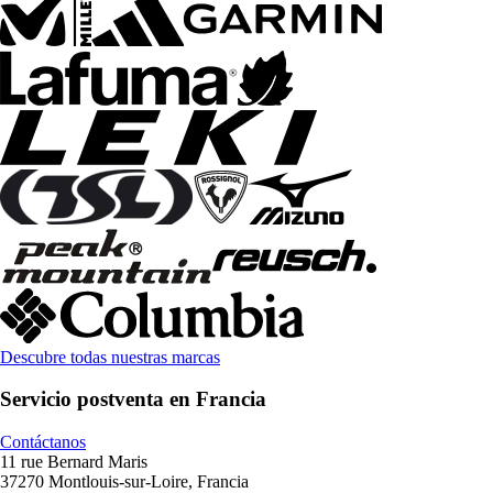
Descubre todas nuestras marcas
Servicio postventa en Francia
Contáctanos
11 rue Bernard Maris
37270 Montlouis-sur-Loire, Francia