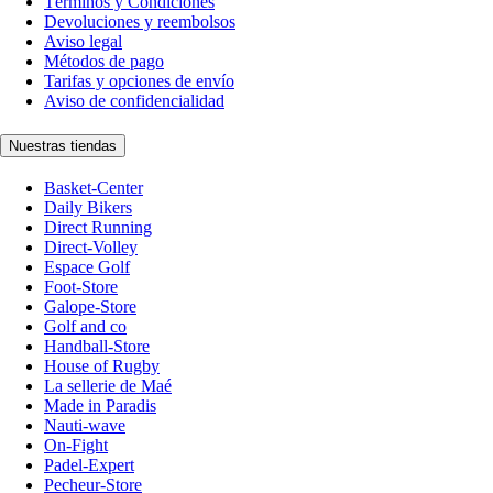
Términos y Condiciones
Devoluciones y reembolsos
Aviso legal
Métodos de pago
Tarifas y opciones de envío
Aviso de confidencialidad
Nuestras tiendas
Basket-Center
Daily Bikers
Direct Running
Direct-Volley
Espace Golf
Foot-Store
Galope-Store
Golf and co
Handball-Store
House of Rugby
La sellerie de Maé
Made in Paradis
Nauti-wave
On-Fight
Padel-Expert
Pecheur-Store