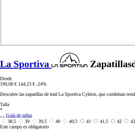
La Sportiva
Zapatillasd
Desde
190,00 €
144,23 €
-24%
Descubre las zapatillas de trail La Sportiva Cyklon, que combinan rend
Talla
*
Guía de tallas
38,5
39
39,5
40
40,5
41
41,5
42
4
Este campo es obligatorio