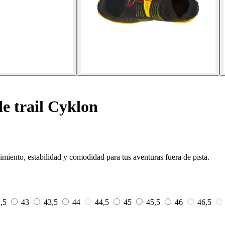
e trail Cyklon
imiento, estabilidad y comodidad para tus aventuras fuera de pista.
2,5
43
43,5
44
44,5
45
45,5
46
46,5